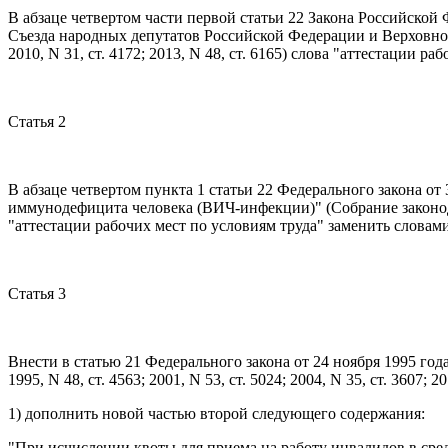
В абзаце четвертом части первой статьи 22 Закона Российской
Съезда народных депутатов Российской Федерации и Верховного 
2010, N 31, ст. 4172; 2013, N 48, ст. 6165) слова "аттестации 
Статья 2
В абзаце четвертом пункта 1 статьи 22 Федерального закона о
иммунодефицита человека (ВИЧ-инфекции)" (Собрание законодатель
"аттестации рабочих мест по условиям труда" заменить словам
Статья 3
Внести в статью 21 Федерального закона от 24 ноября 1995 г
1995, N 48, ст. 4563; 2001, N 53, ст. 5024; 2004, N 35, ст. 3607;
1) дополнить новой частью второй следующего содержания:
"При исчислении квоты для приема на работу инвалидов в сре