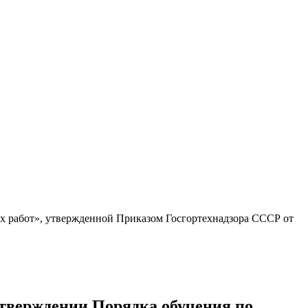
ых работ», утвержденной Приказом Госгортехнадзора СССР от
утверждении Порядка обучения по