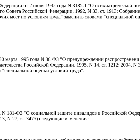
 Федерации от 2 июля 1992 года N 3185-1 "О психиатрической п
Совета Российской Федерации, 1992, N 33, ст. 1913; Собрание з
рабочих мест по условиям труда" заменить словами "специальной о
т 30 марта 1995 года N 38-ФЗ "О предупреждении распространен
ства Российской Федерации, 1995, N 14, ст. 1212; 2004, N 35, ст
и "специальной оценки условий труда".
ода N 181-ФЗ "О социальной защите инвалидов в Российской Фед
 2013, N 27, ст. 3475) следующие изменения:
днесписочную численность работников не включаются работники