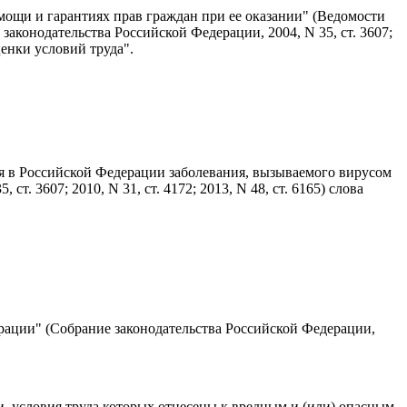
омощи и гарантиях прав граждан при ее оказании" (Ведомости
аконодательства Российской Федерации, 2004, N 35, ст. 3607;
ценки условий труда".
ия в Российской Федерации заболевания, вызываемого вирусом
. 3607; 2010, N 31, ст. 4172; 2013, N 48, ст. 6165) слова
ерации" (Собрание законодательства Российской Федерации,
, условия труда которых отнесены к вредным и (или) опасным